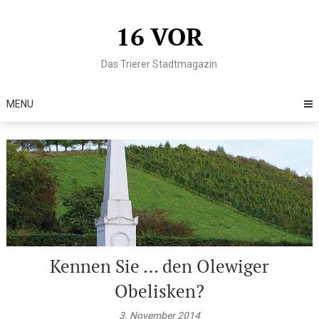
Skip
to
16 VOR
content
Das Trierer Stadtmagazin
MENU
Kennen Sie … den Olewiger
Obelisken?
3. November 2014