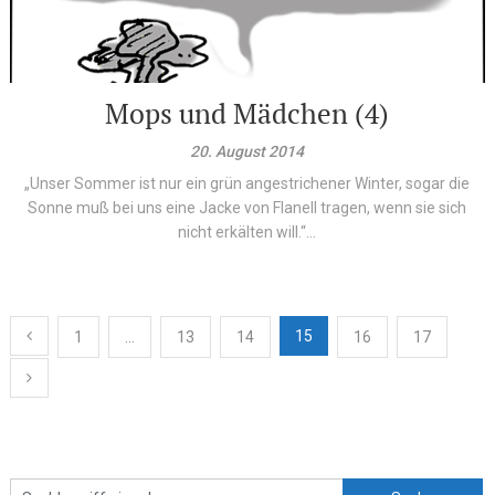
Mops und Mädchen (4)
20. August 2014
„Unser Sommer ist nur ein grün angestrichener Winter, sogar die
Sonne muß bei uns eine Jacke von Flanell tragen, wenn sie sich
nicht erkälten will.“...
Beitragsnavigation
15
1
…
13
14
16
17