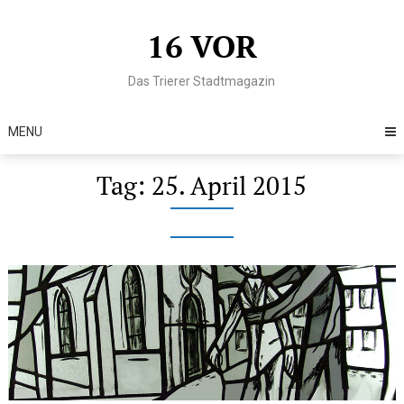
Skip
to
16 VOR
content
Das Trierer Stadtmagazin
MENU
Tag:
25. April 2015