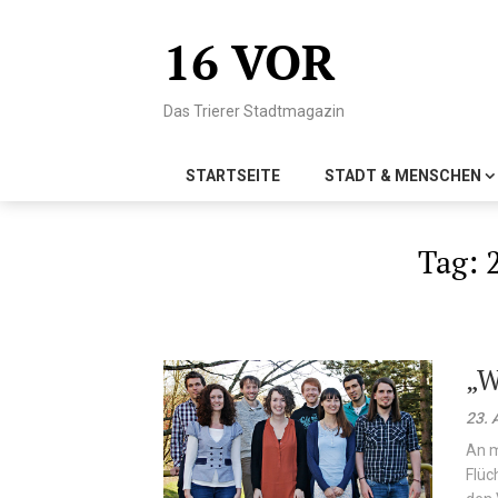
Skip
to
16 VOR
content
Das Trierer Stadtmagazin
STARTSEITE
STADT & MENSCHEN
Tag:
„W
23. 
An m
Flüc